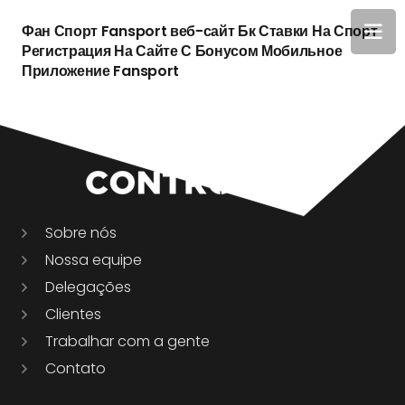
Фан Спорт Fansport веб-сайт Бк Ставки На Спорт
Регистрация На Сайте С Бонусом Мобильное
Приложение Fansport
Sobre nós
Nossa equipe
Delegações
Clientes
Trabalhar com a gente
Contato