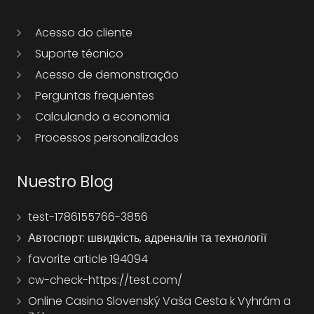
Acesso do cliente
Suporte técnico
Acesso de demonstração
Perguntas frequentes
Calculando a economia
Processos personalizados
Nuestro Blog
test-1786155766-3856
Автоспорт: швидкість, адреналін та технології
favorite article 194094
cw-check-https://test.com/
Online Casino Slovenský Vaša Cesta k Vyhrám a