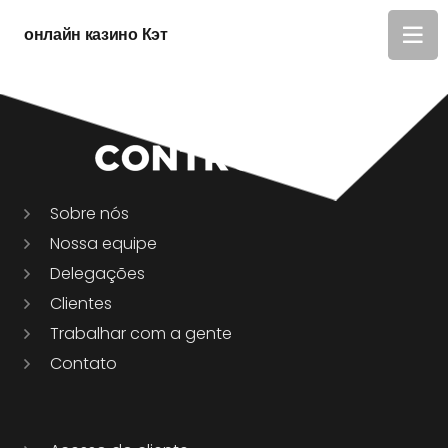
онлайн казино Кэт
Sobre nós
Nossa equipe
Delegações
Clientes
Trabalhar com a gente
Contato