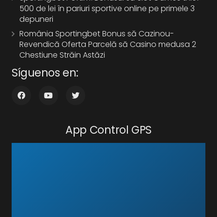
500 de lei în pariuri sportive online pe primele 3
depuneri
România Sportingbet Bonus să Cazinou-
Revendică Oferta Parcelă să Casino medusa 2
Chestiune Străin Astăzi
Síguenos en:
App Control GPS