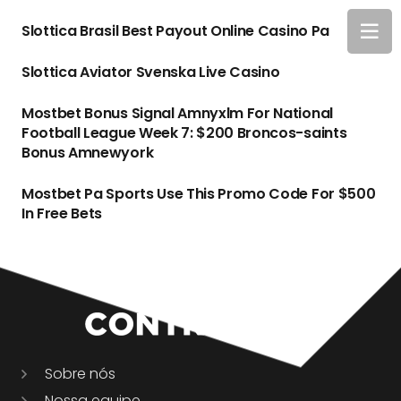
Slottica Brasil Best Payout Online Casino Pa
Slottica Aviator Svenska Live Casino
Mostbet Bonus Signal Amnyxlm For National
Football League Week 7: $200 Broncos-saints
Bonus Amnewyork
Mostbet Pa Sports Use This Promo Code For $500
In Free Bets
Sobre nós
Nossa equipe