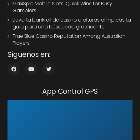
MaxiSpin Mobile Slots: Quick Wins for Busy
Gamblers
Lleva tu bankroll de casino a alturas olímpicas tu
guía para una búsqueda gratificante
True Blue Casino Reputation Among Australian
Players
Síguenos en:
App Control GPS