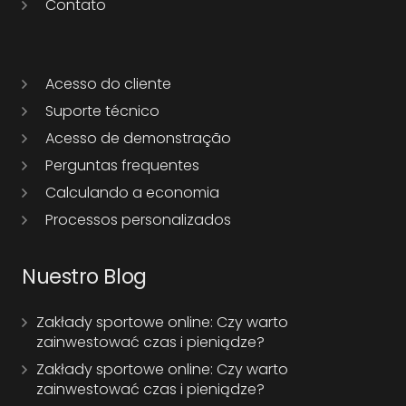
Contato
Acesso do cliente
Suporte técnico
Acesso de demonstração
Perguntas frequentes
Calculando a economia
Processos personalizados
Nuestro Blog
Zakłady sportowe online: Czy warto
zainwestować czas i pieniądze?
Zakłady sportowe online: Czy warto
zainwestować czas i pieniądze?