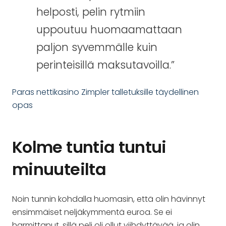
helposti, pelin rytmiin
uppoutuu huomaamattaan
paljon syvemmälle kuin
perinteisillä maksutavoilla.”
Paras nettikasino Zimpler talletuksille täydellinen
opas
Kolme tuntia tuntui
minuuteilta
Noin tunnin kohdalla huomasin, että olin hävinnyt
ensimmäiset neljäkymmentä euroa. Se ei
harmittanut, sillä peli oli ollut viihdyttävää, ja olin