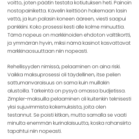
voitto, joten päätin testata kotiutuksen heti. Painoin
nostopainiketta. Kävelin keittiöön hakemaan lasin
vettä, ja kun palasin koneen ääreen, viesti saapui
pankkiini. Koko prosessi kesti alle kolme minuuttia.
Tämä nopeus on markkinoiden ehdoton valttikortti,
ja ymmärrän hyvin, miksi nämä kasinot kasvattavat
markkinaosuuttaan niin nopeasti.
Rehellisyyden nimissä, pelaaminen on aina riski.
Vaikka maksuprosessi oli täydellinen, itse pelien
sattumanvaraisuus on sama kuin muillakin
alustoilla. Tärkeintä on pysyä omassa budjetissa.
Zimpler-maksuilla pelaaminen oli kuitenkin teknisesti
yksi sujuvimmista kokemuksista, joita olen
testannut. Se poisti kitkan, mutta samalla se vaati
minulta enemmän kurinalaisuutta, koska rahansiirto
tapahtui niin nopeasti.