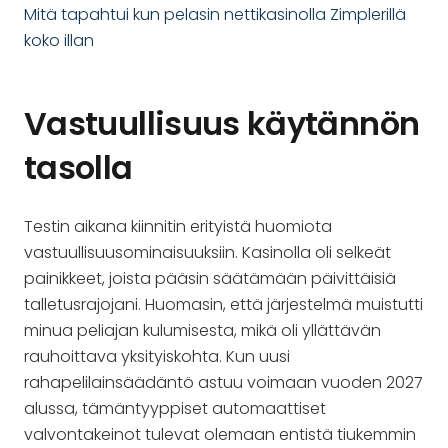
Mitä tapahtui kun pelasin nettikasinolla Zimplerillä
koko illan
Vastuullisuus käytännön
tasolla
Testin aikana kiinnitin erityistä huomiota
vastuullisuusominaisuuksiin. Kasinolla oli selkeät
painikkeet, joista pääsin säätämään päivittäisiä
talletusrajojani. Huomasin, että järjestelmä muistutti
minua peliajan kulumisesta, mikä oli yllättävän
rauhoittava yksityiskohta. Kun uusi
rahapelilainsäädäntö astuu voimaan vuoden 2027
alussa, tämäntyyppiset automaattiset
valvontakeinot tulevat olemaan entistä tiukemmin