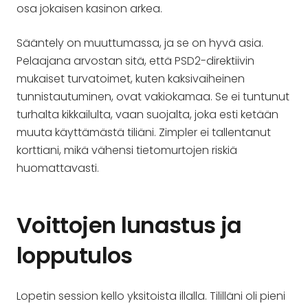
osa jokaisen kasinon arkea.
Sääntely on muuttumassa, ja se on hyvä asia.
Pelaajana arvostan sitä, että PSD2-direktiivin
mukaiset turvatoimet, kuten kaksivaiheinen
tunnistautuminen, ovat vakiokamaa. Se ei tuntunut
turhalta kikkailulta, vaan suojalta, joka esti ketään
muuta käyttämästä tiliäni. Zimpler ei tallentanut
korttiani, mikä vähensi tietomurtojen riskiä
huomattavasti.
Voittojen lunastus ja
lopputulos
Lopetin session kello yksitoista illalla. Tililläni oli pieni