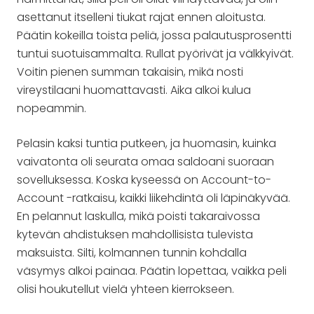
asettanut itselleni tiukat rajat ennen aloitusta.
Päätin kokeilla toista peliä, jossa palautusprosentti
tuntui suotuisammalta. Rullat pyörivät ja välkkyivät.
Voitin pienen summan takaisin, mikä nosti
vireystilaani huomattavasti. Aika alkoi kulua
nopeammin.
Pelasin kaksi tuntia putkeen, ja huomasin, kuinka
vaivatonta oli seurata omaa saldoani suoraan
sovelluksessa. Koska kyseessä on Account-to-
Account -ratkaisu, kaikki liikehdintä oli läpinäkyvää.
En pelannut laskulla, mikä poisti takaraivossa
kytevän ahdistuksen mahdollisista tulevista
maksuista. Silti, kolmannen tunnin kohdalla
väsymys alkoi painaa. Päätin lopettaa, vaikka peli
olisi houkutellut vielä yhteen kierrokseen.