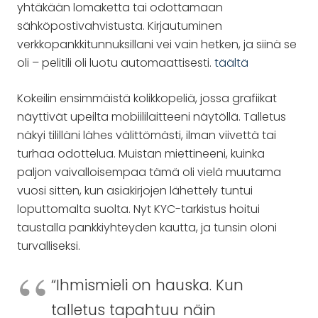
yhtäkään lomaketta tai odottamaan
sähköpostivahvistusta. Kirjautuminen
verkkopankkitunnuksillani vei vain hetken, ja siinä se
oli – pelitili oli luotu automaattisesti.
täältä
Kokeilin ensimmäistä kolikkopeliä, jossa grafiikat
näyttivät upeilta mobiililaitteeni näytöllä. Talletus
näkyi tililläni lähes välittömästi, ilman viivettä tai
turhaa odottelua. Muistan miettineeni, kuinka
paljon vaivalloisempaa tämä oli vielä muutama
vuosi sitten, kun asiakirjojen lähettely tuntui
loputtomalta suolta. Nyt KYC-tarkistus hoitui
taustalla pankkiyhteyden kautta, ja tunsin oloni
turvalliseksi.
“Ihmismieli on hauska. Kun
talletus tapahtuu näin