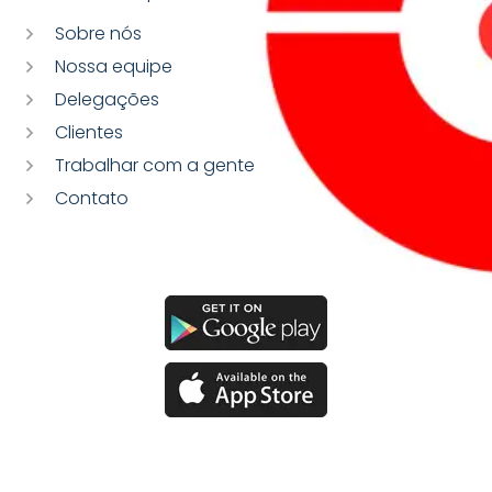
Sobre nós
Nossa equipe
Delegações
Clientes
Trabalhar com a gente
Contato