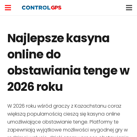
Najlepsze kasyna
online do
obstawiania tenge w
2026 roku
W 2026 roku wśród graczy z Kazachstanu coraz
większą popularnością cieszą się kasyna online
umożliwiające obstawianie tenge. Platformy te
zapewniają wyjątkowe możliwości wygodnej gry w