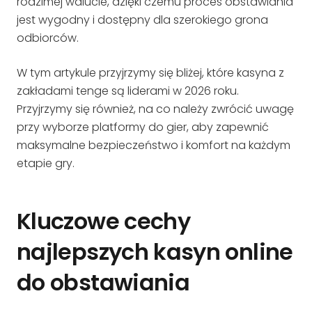
rodzimej walucie, dzięki czemu proces obstawiania
jest wygodny i dostępny dla szerokiego grona
odbiorców.
W tym artykule przyjrzymy się bliżej, które kasyna z
zakładami tenge są liderami w 2026 roku.
Przyjrzymy się również, na co należy zwrócić uwagę
przy wyborze platformy do gier, aby zapewnić
maksymalne bezpieczeństwo i komfort na każdym
etapie gry.
Kluczowe cechy
najlepszych kasyn online
do obstawiania