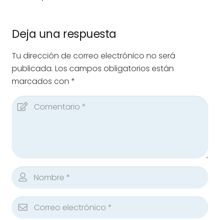
Deja una respuesta
Tu dirección de correo electrónico no será
publicada.
Los campos obligatorios están
marcados con
*