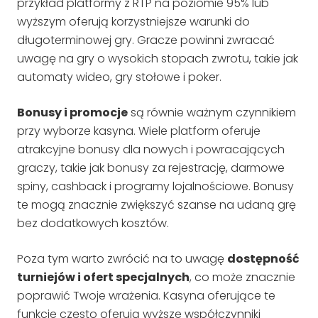
przykład platformy z RTP na poziomie 95% lub
wyższym oferują korzystniejsze warunki do
długoterminowej gry. Gracze powinni zwracać
uwagę na gry o wysokich stopach zwrotu, takie jak
automaty wideo, gry stołowe i poker.
Bonusy i promocje
są równie ważnym czynnikiem
przy wyborze kasyna. Wiele platform oferuje
atrakcyjne bonusy dla nowych i powracających
graczy, takie jak bonusy za rejestrację, darmowe
spiny, cashback i programy lojalnościowe. Bonusy
te mogą znacznie zwiększyć szanse na udaną grę
bez dodatkowych kosztów.
Poza tym warto zwrócić na to uwagę
dostępność
turniejów i ofert specjalnych
, co może znacznie
poprawić Twoje wrażenia. Kasyna oferujące te
funkcje często oferują wyższe współczynniki