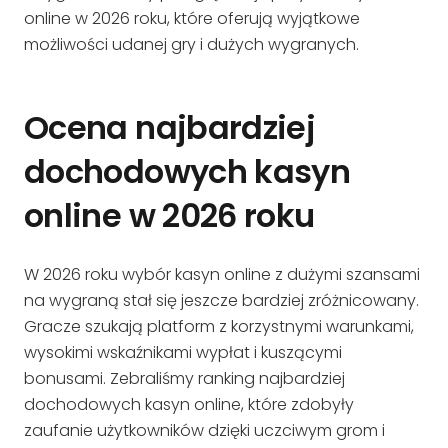
online w 2026 roku, które oferują wyjątkowe
możliwości udanej gry i dużych wygranych.
Ocena najbardziej
dochodowych kasyn
online w 2026 roku
W 2026 roku wybór kasyn online z dużymi szansami
na wygraną stał się jeszcze bardziej zróżnicowany.
Gracze szukają platform z korzystnymi warunkami,
wysokimi wskaźnikami wypłat i kuszącymi
bonusami. Zebraliśmy ranking najbardziej
dochodowych kasyn online, które zdobyły
zaufanie użytkowników dzięki uczciwym grom i