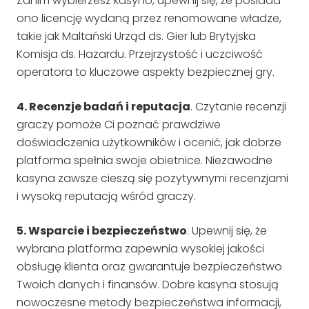
Zanim wybierzesz kasyno, upewnij się, że posiada
ono licencję wydaną przez renomowane władze,
takie jak Maltański Urząd ds. Gier lub Brytyjska
Komisja ds. Hazardu. Przejrzystość i uczciwość
operatora to kluczowe aspekty bezpiecznej gry.
4. Recenzje badań i reputacja
. Czytanie recenzji
graczy pomoże Ci poznać prawdziwe
doświadczenia użytkowników i ocenić, jak dobrze
platforma spełnia swoje obietnice. Niezawodne
kasyna zawsze cieszą się pozytywnymi recenzjami
i wysoką reputacją wśród graczy.
5. Wsparcie i bezpieczeństwo
. Upewnij się, że
wybrana platforma zapewnia wysokiej jakości
obsługę klienta oraz gwarantuje bezpieczeństwo
Twoich danych i finansów. Dobre kasyna stosują
nowoczesne metody bezpieczeństwa informacji,