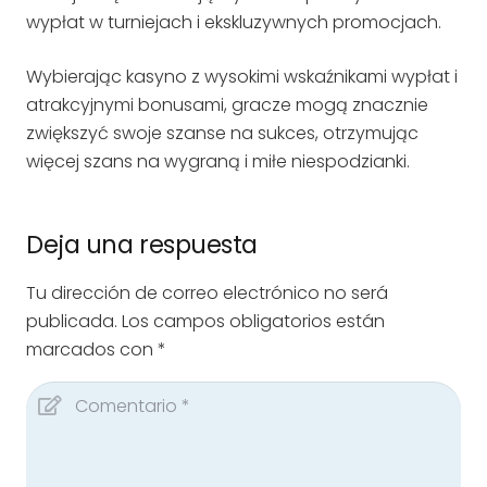
wypłat w turniejach i ekskluzywnych promocjach.
Wybierając kasyno z wysokimi wskaźnikami wypłat i
atrakcyjnymi bonusami, gracze mogą znacznie
zwiększyć swoje szanse na sukces, otrzymując
więcej szans na wygraną i miłe niespodzianki.
Deja una respuesta
Tu dirección de correo electrónico no será
publicada.
Los campos obligatorios están
marcados con
*